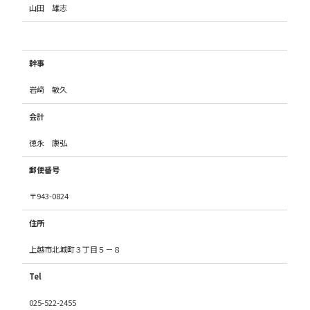
山田 雄志
幹事
岩﨑 敏久
会計
徳永 康弘
郵便番号
〒943-0824
住所
上越市北城町３丁目５－８
Tel
025-522-2455