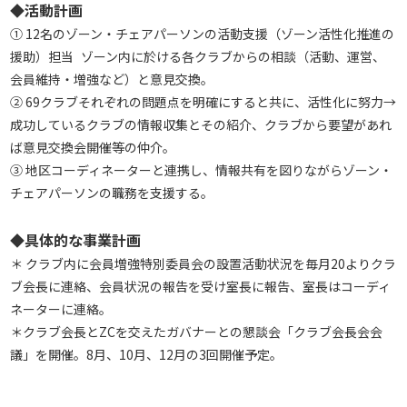
◆活動計画
① 12名のゾーン・チェアパーソンの活動支援（ゾーン活性化推進の
援助）担当 ゾーン内に於ける各クラブからの相談（活動、運営、
会員維持・増強など）と意見交換。
② 69クラブそれぞれの問題点を明確にすると共に、活性化に努力→
成功しているクラブの情報収集とその紹介、クラブから要望があれ
ば意見交換会開催等の仲介。
③ 地区コーディネーターと連携し、情報共有を図りながらゾーン・
チェアパーソンの職務を支援する。
◆具体的な事業計画
＊ クラブ内に会員増強特別委員会の設置活動状況を毎月20よりクラ
ブ会長に連絡、会員状況の報告を受け室長に報告、室長はコーディ
ネーターに連絡。
＊クラブ会長とZCを交えたガバナーとの懇談会「クラブ会長会会
議」を開催。8月、10月、12月の3回開催予定。